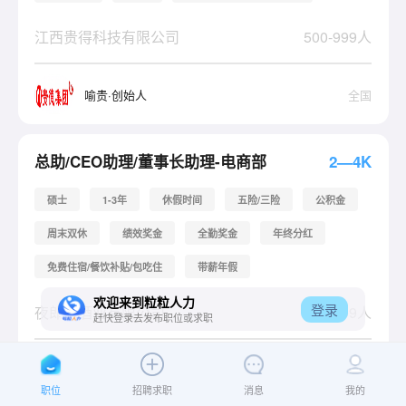
江西贵得科技有限公司
500-999人
喻贵
·创始人
全国
2—4K
总助/CEO助理/董事长助理-电商部
硕士
1-3年
休假时间
五险/三险
公积金
周末双休
绩效奖金
全勤奖金
年终分红
免费住宿/餐饮补贴/包吃住
带薪年假
欢迎来到粒粒人力
登录
夜郎古酒业有限公司
500-999人
赶快登录去发布职位或求职
余方强
·创始人
全国
职位
招聘求职
消息
我的