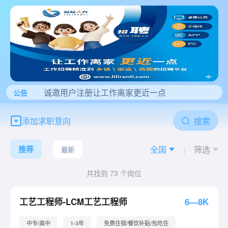
诚邀用户注册让工作离家更近一点
公告
添加求职意向
搜索
|
推荐
全国
筛选
最新
共找到 73 个岗位
6—8K
工艺工程师-LCM工艺工程师
中专/高中
1-3年
免费住宿/餐饮补贴/包吃住